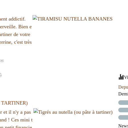
ent addictif.
erveille. Bien e
artiner de votre
rine, c'est très
[
#
]
Vi
Depui
Dern
 TARTINER)
 et il n'y a pas
and ! Ces mini t
Newsl
un petit financie