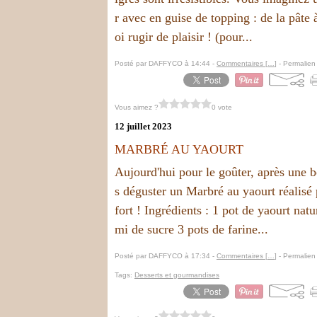
r avec en guise de topping : de la pâte 
oi rugir de plaisir ! (pour...
Posté par DAFFYCO à 14:44 -
Commentaires [
…
]
- Permalien 
Vous aimez ?
0 vote
12 juillet 2023
MARBRÉ AU YAOURT
Aujourd'hui pour le goûter, après une 
s déguster un Marbré au yaourt réalisé p
fort ! Ingrédients : 1 pot de yaourt natu
mi de sucre 3 pots de farine...
Posté par DAFFYCO à 17:34 -
Commentaires [
…
]
- Permalien 
Tags:
Desserts et gourmandises