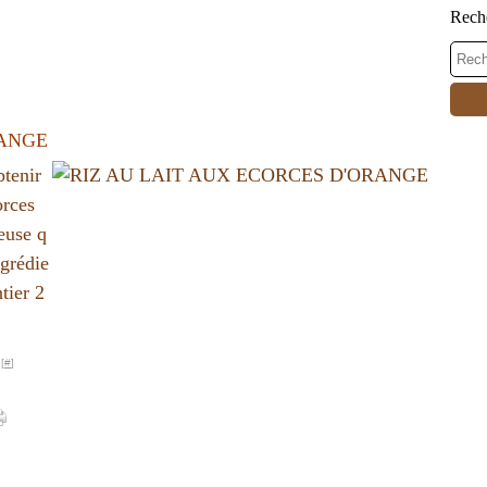
Rech
RANGE
btenir
orces
euse q
ngrédie
tier 2
[
#
]