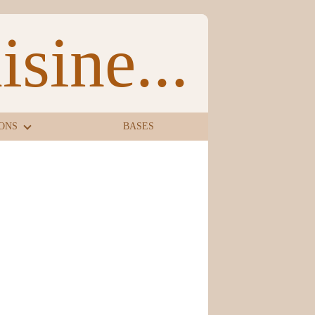
sine...
ONS
BASES