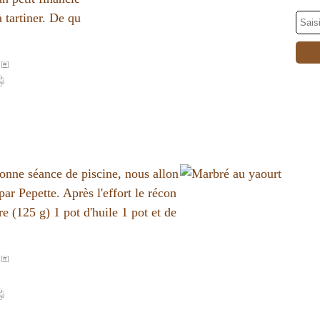
à tartiner. De qu
[
#
]
bonne séance de piscine, nous allon
ar Pepette. Après l'effort le récon
re (125 g) 1 pot d'huile 1 pot et de
[
#
]