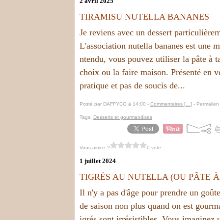
2 avril 2025
TIRAMISU NUTELLA BANANES
Je reviens avec un dessert particulièrem
L'association nutella bananes est une m
ntendu, vous pouvez utiliser la pâte à t
choix ou la faire maison. Présenté en ver
pratique et pas de soucis de...
Posté par DAFFYCO à 14:00 -
Commentaires [
…
]
- Permalien 
Tags:
Desserts et gourmandises
Vous aimez ?
0 vote
1 juillet 2024
TIGRÉS AU NUTELLA (OU PÂTE À
Il n'y a pas d'âge pour prendre un goûter
de saison non plus quand on est gourm
igrés sont irrésistibles. Vous imaginez 