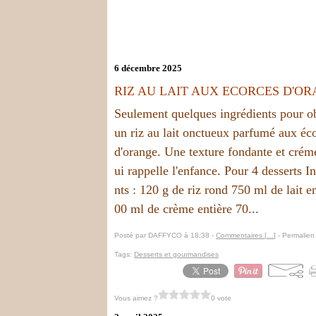
6 décembre 2025
RIZ AU LAIT AUX ECORCES D'O
Seulement quelques ingrédients pour o
un riz au lait onctueux parfumé aux éc
d'orange. Une texture fondante et crém
ui rappelle l'enfance. Pour 4 desserts I
nts : 120 g de riz rond 750 ml de lait en
00 ml de crème entière 70...
Posté par DAFFYCO à 18:38 -
Commentaires [
…
]
- Permalien 
Tags:
Desserts et gourmandises
Vous aimez ?
0 vote