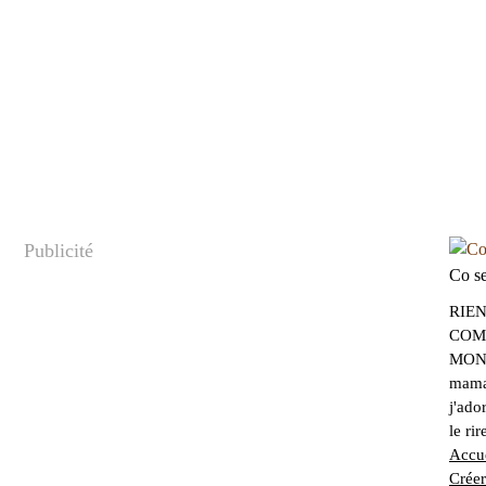
Publicité
Co se
RIEN
COMB
MONT
maman
j'ado
le ri
Accue
Créer