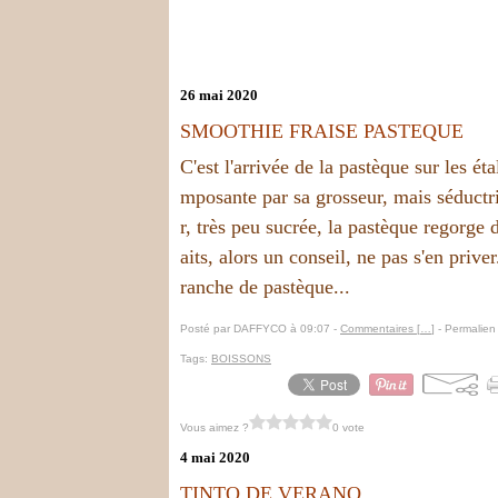
26 mai 2020
SMOOTHIE FRAISE PASTEQUE
C'est l'arrivée de la pastèque sur les éta
mposante par sa grosseur, mais séductr
r, très peu sucrée, la pastèque regorge 
aits, alors un conseil, ne pas s'en priver
ranche de pastèque...
Posté par DAFFYCO à 09:07 -
Commentaires [
…
]
- Permalien 
Tags:
BOISSONS
Vous aimez ?
0 vote
4 mai 2020
TINTO DE VERANO