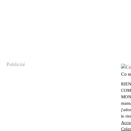
Publicité
Co se
RIEN
COMB
MONT
maman
j'ado
le ri
Accue
Créer