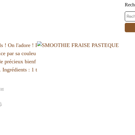
Rech
ls ! On l'adore ! I
ice par sa couleu
de précieux bienf
. Ingrédients : 1 t
[
#
]