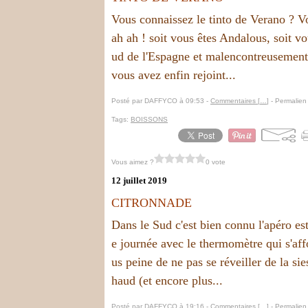
Vous connaissez le tinto de Verano ? V
ah ah ! soit vous êtes Andalous, soit vo
ud de l'Espagne et malencontreusement,
vous avez enfin rejoint...
Posté par DAFFYCO à 09:53 -
Commentaires [
…
]
- Permalien 
Tags:
BOISSONS
Vous aimez ?
0 vote
12 juillet 2019
CITRONNADE
Dans le Sud c'est bien connu l'apéro es
e journée avec le thermomètre qui s'affo
us peine de ne pas se réveiller de la sies
haud (et encore plus...
Posté par DAFFYCO à 19:16 -
Commentaires [
…
]
- Permalien 