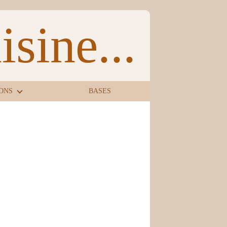
sine...
ONS
BASES