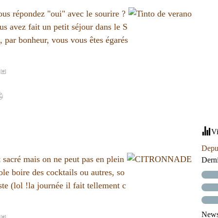
ous répondez "oui" avec le sourire ?
us avez fait un petit séjour dans le S
 par bonheur, vous vous êtes égarés
[
#
]
Vi
Depui
t sacré mais on ne peut pas en plein
Dern
le boire des cocktails ou autres, so
te (lol !la journée il fait tellement c
Newsl
[
#
]