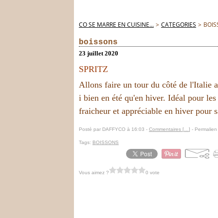
CO SE MARRE EN CUISINE...
>
CATEGORIES
>
BOIS
boissons
23 juillet 2020
SPRITZ
Allons faire un tour du côté de l'Italie
i bien en été qu'en hiver. Idéal pour le
fraicheur et appréciable en hiver pour 
Posté par DAFFYCO à 16:03 -
Commentaires [
…
]
- Permalien 
Tags:
BOISSONS
Vous aimez ?
0 vote