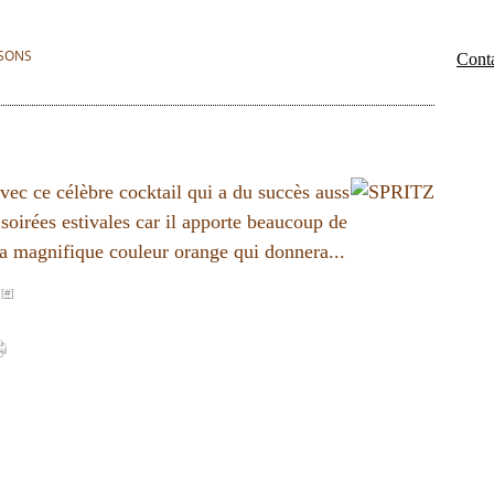
SONS
Conta
 avec ce célèbre cocktail qui a du succès auss
s soirées estivales car il apporte beaucoup de
sa magnifique couleur orange qui donnera...
[
#
]