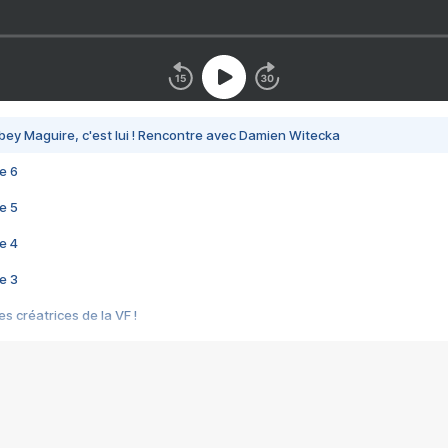
bey Maguire, c'est lui ! Rencontre avec Damien Witecka
e 6
e 5
e 4
e 3
s créatrices de la VF !
e 2
e 1
e Mektoub My Love arrive enfin ! Rencontre avec Shaïn Boumedine et Sal