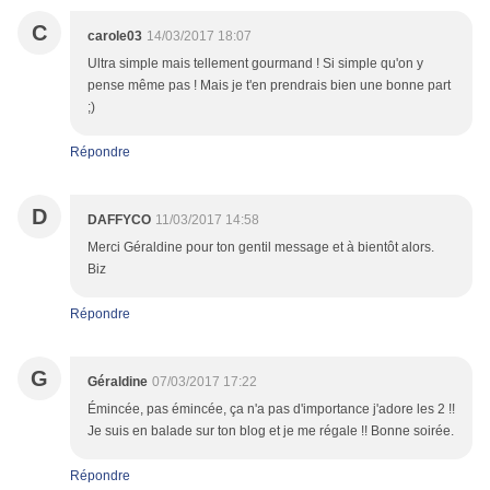
C
carole03
14/03/2017 18:07
Ultra simple mais tellement gourmand ! Si simple qu'on y
pense même pas ! Mais je t'en prendrais bien une bonne part
;)
Répondre
D
DAFFYCO
11/03/2017 14:58
Merci Géraldine pour ton gentil message et à bientôt alors.
Biz
Répondre
G
Géraldine
07/03/2017 17:22
Émincée, pas émincée, ça n'a pas d'importance j'adore les 2 !!
Je suis en balade sur ton blog et je me régale !! Bonne soirée.
Répondre